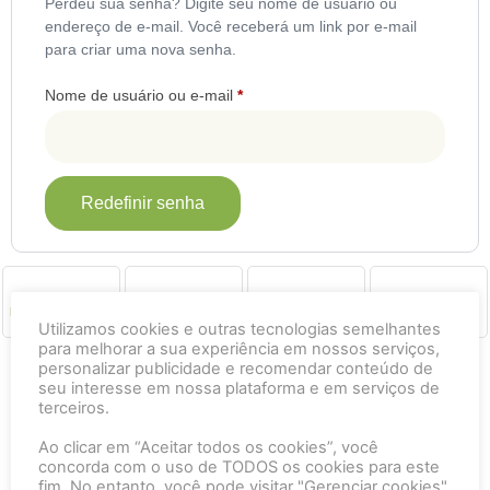
Perdeu sua senha? Digite seu nome de usuário ou
endereço de e-mail. Você receberá um link por e-mail
para criar uma nova senha.
Nome de usuário ou e-mail
*
Redefinir senha
Desenv. por
Frete grátis acima
Parcele em até 12x
Site Seguro
Tricologista
Utilizamos cookies e outras tecnologias semelhantes
R$ 400
Certificado
para melhorar a sua experiência em nossos serviços,
personalizar publicidade e recomendar conteúdo de
seu interesse em nossa plataforma e em serviços de
terceiros.
Meu Blend Cosméticos é uma linha de cosméticos naturais
dedicada a terapia capilar.
Ao clicar em “Aceitar todos os cookies”, você
Tecnologia e distribuição por:
concorda com o uso de TODOS os cookies para este
CNPJ: 24.539.530/0001-70
fim. No entanto, você pode visitar "Gerenciar cookies"