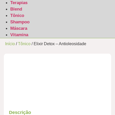
Terapias
Blend
Tônico
Shampoo
Máscara
Vitamina
Início
/
Tônico
/ Elixir Detox – Antioleosidade
ATÉ 30 % OFF
Descrição