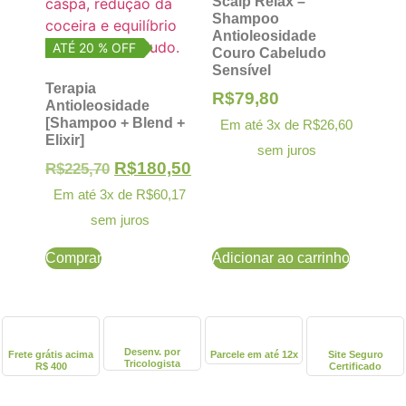
Scalp Relax –
Shampoo
Antioleosidade
ATÉ 20 % OFF
Couro Cabeludo
Sensível
Terapia
R$
79,80
Antioleosidade
[Shampoo + Blend +
Em até 3x de
R$
26,60
Elixir]
sem juros
R$
180,50
R$
225,70
Em até 3x de
R$
60,17
sem juros
Comprar
Adicionar ao carrinho
Desenv. por
Frete grátis acima
Parcele em até 12x
Site Seguro
Tricologista
R$ 400
Certificado