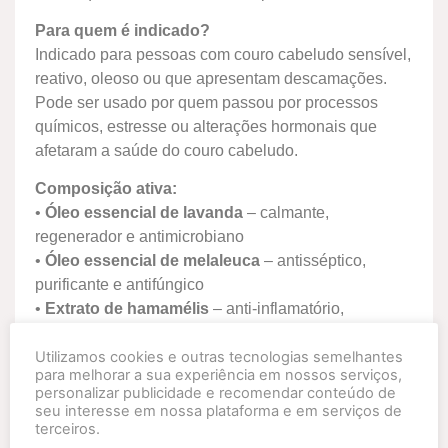
Para quem é indicado?
Indicado para pessoas com couro cabeludo sensível,
reativo, oleoso ou que apresentam descamações.
Pode ser usado por quem passou por processos
químicos, estresse ou alterações hormonais que
afetaram a saúde do couro cabeludo.
Composição ativa:
•
Óleo essencial de lavanda
– calmante,
regenerador e antimicrobiano
•
Óleo essencial de melaleuca
– antisséptico,
purificante e antifúngico
•
Extrato de hamamélis
– anti-inflamatório,
adstringente e cicatrizante
Utilizamos cookies e outras tecnologias semelhantes
Registro Anvisa n. 25351.031649/2022-37
para melhorar a sua experiência em nossos serviços,
personalizar publicidade e recomendar conteúdo de
seu interesse em nossa plataforma e em serviços de
terceiros.