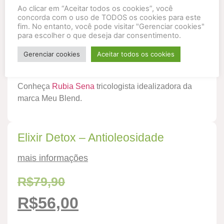
100% origem natural
Ao clicar em “Aceitar todos os cookies”, você
Produto 100% reciclável
concorda com o uso de TODOS os cookies para este
Produto vegano
fim. No entanto, você pode visitar "Gerenciar cookies"
para escolher o que deseja dar consentimento.
Gerenciar cookies
Aceitar todos os cookies
Acesse nosso
Instagram
e confira os depoimentos de
quem já usa o produto e ama!
Conheça
Rubia Sena
tricologista idealizadora da
marca Meu Blend.
Elixir Detox – Antioleosidade
mais informações
R$
79,90
R$
56,00