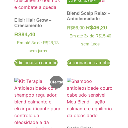
ATÉ 30 % OFF
Blend Scalp Relax –
Antioleosidade
Elixir Hair Grow –
Crescimento
R$
46,20
R$
66,00
R$
84,40
Em até 3x de
R$
15,40
Em até 3x de
R$
28,13
sem juros
sem juros
Adicionar ao carrinho
Adicionar ao carrinho
Oferta!