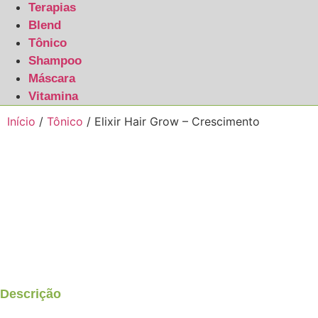
Terapias
Blend
Tônico
Shampoo
Máscara
Vitamina
Início
/
Tônico
/ Elixir Hair Grow – Crescimento
Descrição