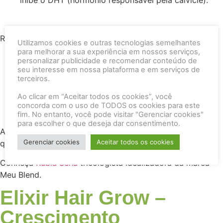
inibe o DHT (hormônio responsável pela calvície).
Registro Anvisa n. 25351.031630/2022-91
Utilizamos cookies e outras tecnologias semelhantes
para melhorar a sua experiência em nossos serviços,
personalizar publicidade e recomendar conteúdo de
seu interesse em nossa plataforma e em serviços de
100% origem natural
terceiros.
Produto 100% reciclável
Ao clicar em “Aceitar todos os cookies”, você
Produto vegano
concorda com o uso de TODOS os cookies para este
fim. No entanto, você pode visitar "Gerenciar cookies"
para escolher o que deseja dar consentimento.
Acesse nosso
Instagram
e confira os depoimentos de
Gerenciar cookies
Aceitar todos os cookies
quem já usa o produto e ama!
Conheça
Rubia Sena
tricologista idealizadora da marca
Meu Blend.
Elixir Hair Grow –
Crescimento