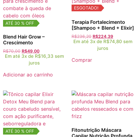
ESGOTADO!
Terapia Fortalecimento
ATÉ 30 % OFF
[Shampoo + Blend + Elixir]
Blend Hair Grow –
R$
236,20
R$
224,39
Em até 3x de
R$
74,80
sem
Crescimento
juros
R$
70,00
R$
49,00
Em até 3x de
R$
16,33
sem
Comprar
juros
Adicionar ao carrinho
Fitonutrição Máscara
ATÉ 30 % OFF
Capilar Nutrição Profunda